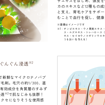
サエキスをはじめ、頭皮を
カのエキスなど12種もの成
と支え、育毛ケアをサポー
むことで血行を促し、健康
※画像はイメージです
※1：チンピエキス・ウメ果実エキス
ス・ユズエキス・トレハロース
キス・セイヨウノコギリソウエ
うるおいを与える）
※2
ぐんぐん浸透
けで新鮮なマイクロナノバブ
毛剤。毛穴の約1/300、直
、有効成分を角質層のすみず
※2
浸透
で肌なじみも抜群！
。クセになりそうな使用感