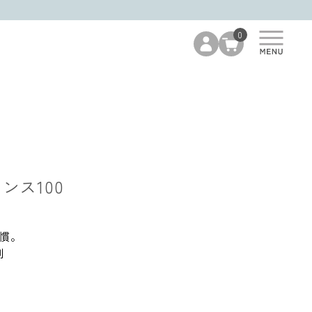
0
ンス100
慣。
剤