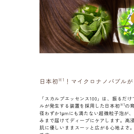
※1
日本初
！マイクロナノバブルが
「スカルプエッセンス100」は、振るだ
※1
ルが発生する装置を採用した日本初
の育
径わずか1μmにも満たない超微粒子泡が
みまで届けてディープにケアします。高
肌に優しいままスーッと広がる心地よさ