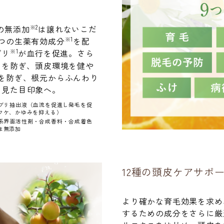
※2
0の無添加
は譲れないこだ
※1
つの生薬有効成分
を配
※1
ブリ
が血行を促進。さら
みを防ぎ、頭皮環境を健や
を防ぎ、根元からふんわり
い見た目印象へ。
ブリ抽出液（血流を促進し発毛を促
フケ、かゆみを抑える）
系界面活性剤・合成香料・合成着色
は無添加
12種の頭皮ケアサポ
より確かな育毛効果を求め
するための成分をさらに厳