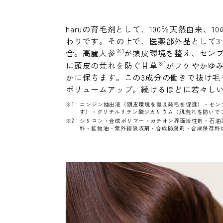
haruの育毛剤として、100％天然由来、1
わりです。その上で、医薬部外品として3
※1
合。高麗人参
が頭皮環境を整え、セン
※1
に頭皮の荒れを防ぐ甘草
がフケやかゆ
かに保ちます。この3成分の働きで抜け毛
ボリュームアップ。続けるほどに若々し
※1：ニンジン抽出液（頭皮環境を整え発毛を促進）・セン
す）・グリチルリチン酸ジカリウム（肌荒れを防いで
※2：シリコン・合成ポリマー・カチオン界面活性剤・石油
料・鉱物油・紫外線吸収剤・合成防腐剤・合成保存料