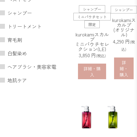
シャンプー
シャンプー
シャンプー
ミニパウチセット
kurokamiス
カルプ
限定
トリートメント
(オリジナ
kurokamiスカル
ル)
プ
育毛剤
4,290 円
(税
ミニパウチセレ
クション(LE)
込)
白髪染め
3,850 円
(税込)
詳
ヘアブラシ・美容家電
詳細・購
細・
入
購入
地肌ケア