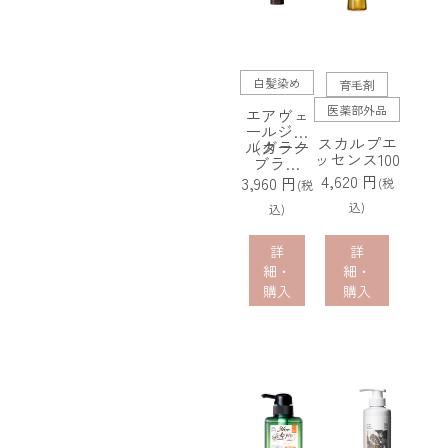
白髪染め
育毛剤
医薬部外品
エアヴェ
ールジェ
スカルプエ
ルカラー
（ダーク
ッセンス100
ブラウ
ン）
4,620 円
3,960 円
(税
(税
込)
込)
詳
詳
細・
細・
購入
購入