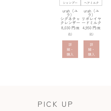
シャンプー
ヘアミルク
urah（ユ
urah（ユ
ラ）
ラ）
シグネチャ
リポレイヤ
クレンザー
ードミルク
8,030 円
4,950 円
(税
(税
込)
込)
詳
詳
細・
細・
購入
購入
PICK UP