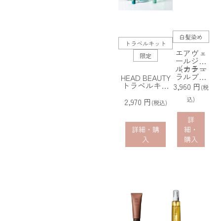
白髪染め
トラベルキット
エアヴェ
限定
ールジェ
ルカラー
（ナチュ
ラルブラ
HEAD BEAUTY
ウン）
トラベルキッ
3,960 円
(税
ト
込)
(エメラルドサ
2,970 円
(税込)
マー)
詳
詳細・購
細・
入
購入