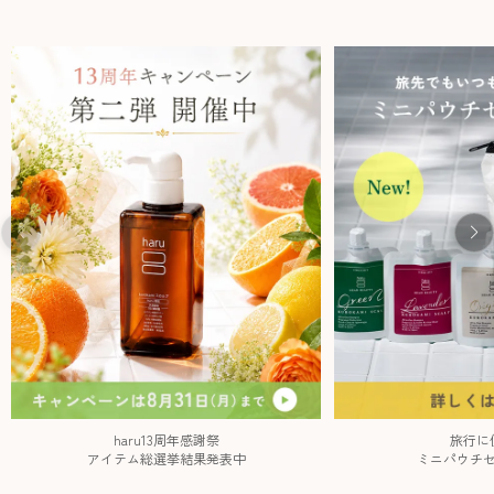
haru13周年感謝祭
旅行に
アイテム総選挙結果発表中
ミニパウチ